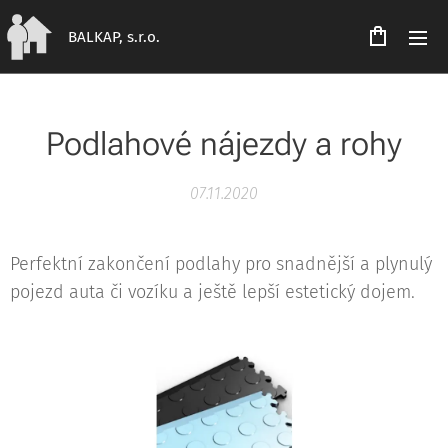
BALKAP, s.r.o.
Podlahové nájezdy a rohy
07.11.2020
Perfektní zakončení podlahy pro snadnější a plynulý
pojezd auta či vozíku a ještě lepší estetický dojem.