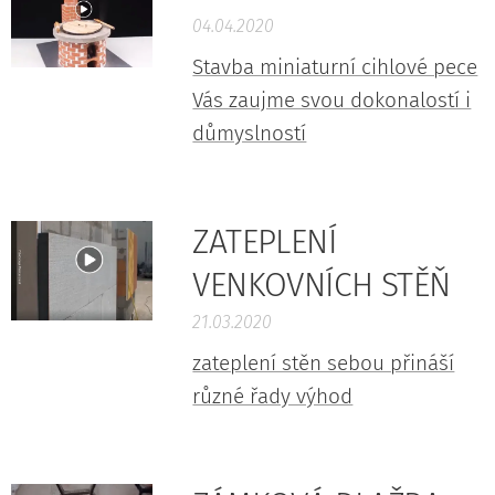
04.04.2020
Stavba miniaturní cihlové pece
Vás zaujme svou dokonalostí i
důmyslností
ZATEPLENÍ
VENKOVNÍCH STĚŇ
21.03.2020
zateplení stěn sebou přináší
různé řady výhod