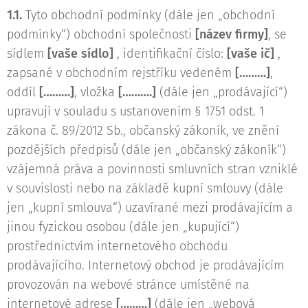
1.1.
Tyto obchodní podmínky (dále jen „obchodní
podmínky“) obchodní společnosti
[název firmy]
, se
sídlem
[vaše sídlo]
, identifikační číslo:
[vaše ič]
,
zapsané v obchodním rejstříku vedeném
[………]
,
oddíl
[………]
, vložka
[……….]
(dále jen „prodávající“)
upravují v souladu s ustanovením § 1751 odst. 1
zákona č. 89/2012 Sb., občanský zákoník, ve znění
pozdějších předpisů (dále jen „občanský zákoník“)
vzájemná práva a povinnosti smluvních stran vzniklé
v souvislosti nebo na základě kupní smlouvy (dále
jen „kupní smlouva“) uzavírané mezi prodávajícím a
jinou fyzickou osobou (dále jen „kupující“)
prostřednictvím internetového obchodu
prodávajícího. Internetový obchod je prodávajícím
provozován na webové stránce umístěné na
internetové adrese
[………]
(dále jen „webová