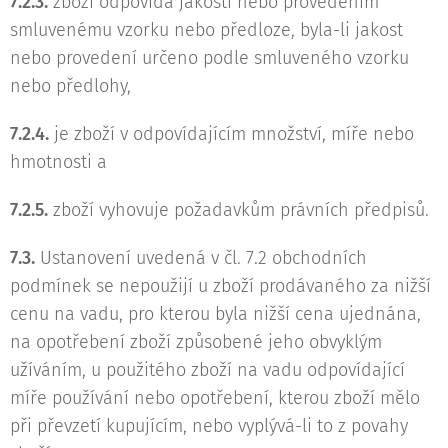
7.2.3.
zboží odpovídá jakostí nebo provedením
smluvenému vzorku nebo předloze, byla-li jakost
nebo provedení určeno podle smluveného vzorku
nebo předlohy,
7.2.4.
je zboží v odpovídajícím množství, míře nebo
hmotnosti a
7.2.5.
zboží vyhovuje požadavkům právních předpisů.
7.3.
Ustanovení uvedená v čl. 7.2 obchodních
podmínek se nepoužijí u zboží prodávaného za nižší
cenu na vadu, pro kterou byla nižší cena ujednána,
na opotřebení zboží způsobené jeho obvyklým
užíváním, u použitého zboží na vadu odpovídající
míře používání nebo opotřebení, kterou zboží mělo
při převzetí kupujícím, nebo vyplývá-li to z povahy